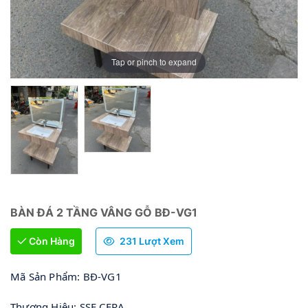
Tap or pinch to expand
BÀN ĐÁ 2 TẦNG VÂNG GỖ BĐ-VG1
Còn Hàng
231 Lượt Xem
Mã Sản Phẩm: BĐ-VG1
Thương Hiệu: SSE CERA