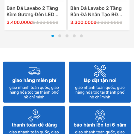
Bàn Đá Lavabo 2 Tầng
Bàn Đá Lavabo 2 Tầng
Kèm Gương Đèn LED
Bàn Đá Nhân Tạo BĐ
Hiện Đại BĐ 56
57T
3.400.000đ
6.500.000đ
3.300.000đ
6.000.000đ
Thêm Vào Giỏ Hàng
Thêm Vào Giỏ Hàng
giao hàng miễn phí
lắp đặt tận nơi
giao nhanh toàn quốc, giao
giao nhanh toàn quốc, giao
hàng hỏa tốc tại thành phố
hàng hỏa tốc tại thành phố
hồ chí minh
hồ chí minh
thanh toán dễ dàng
bảo hành lên tới 6 năm
giao nhanh toàn quốc, giao
giao nhanh toàn quốc, giao