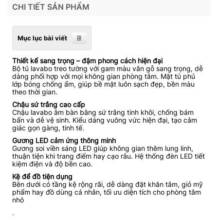
CHI TIẾT SẢN PHẨM
Mục lục bài viết
Thiết kế sang trọng – đậm phong cách hiện đại
Bộ tủ lavabo treo tường với gam màu vân gỗ sang trọng, dễ
dàng phối hợp với mọi không gian phòng tắm. Mặt tủ phủ
lớp bóng chống ẩm, giúp bề mặt luôn sạch đẹp, bền màu
theo thời gian.
Chậu sứ trắng cao cấp
Chậu lavabo âm bàn bằng sứ trắng tinh khôi, chống bám
bẩn và dễ vệ sinh. Kiểu dáng vuông vức hiện đại, tạo cảm
giác gọn gàng, tinh tế.
Gương LED cảm ứng thông minh
Gương soi viền sáng LED giúp không gian thêm lung linh,
thuận tiện khi trang điểm hay cạo râu. Hệ thống đèn LED tiết
kiệm điện và độ bền cao.
Kệ để đồ tiện dụng
Bên dưới có tầng kệ rộng rãi, dễ dàng đặt khăn tắm, giỏ mỹ
phẩm hay đồ dùng cá nhân, tối ưu diện tích cho phòng tắm
nhỏ
.