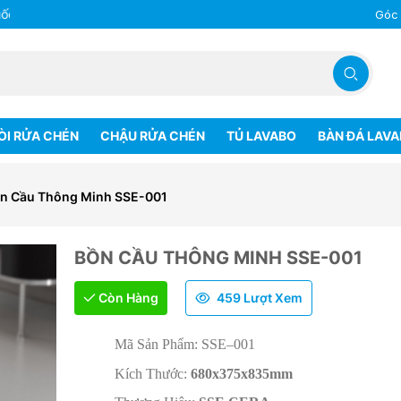
Góc
ÒI RỬA CHÉN
CHẬU RỬA CHÉN
TỦ LAVABO
BÀN ĐÁ LAV
n Cầu Thông Minh SSE-001
BỒN CẦU THÔNG MINH SSE-001
Còn Hàng
459 Lượt Xem
Mã Sản Phẩm: SSE–001
Kích Thước:
680x375x835mm