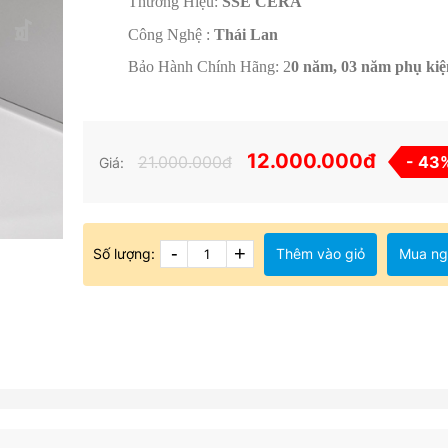
Thương Hiệu:
SSE CERA
Công Nghệ :
Thái Lan
Bảo Hành Chính Hãng: 2
0 năm, 03 năm phụ kiệ
12.000.000đ
21.000.000đ
- 43
Giá:
-
+
Số lượng:
Thêm vào giỏ
Mua ng