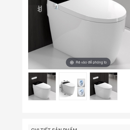
Rê vào để phóng to
CHI TIẾT SẢN PHẨM