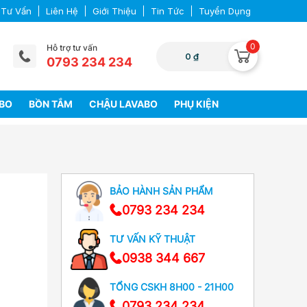
 Tư Vấn
Liên Hệ
Giới Thiệu
Tin Tức
Tuyển Dụng
0
Hỗ trợ tư vấn
0 ₫
0793 234 234
ABO
BỒN TẮM
CHẬU LAVABO
PHỤ KIỆN
BẢO HÀNH SẢN PHẨM
0793 234 234
TƯ VẤN KỸ THUẬT
0938 344 667
TỔNG CSKH 8H00 - 21H00
0793 234 234