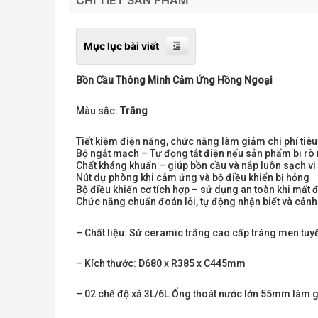
Mục lục bài viết
Bồn Cầu Thông Minh Cảm Ứng Hồng Ngoại
Màu sắc:
Trắng
Tiết kiệm điện năng, chức năng làm giảm chi phí tiêu
Bộ ngắt mạch – Tự đọng tắt điện nếu sản phẩm bị rò 
Chất kháng khuẩn – giúp bồn cầu và nắp luôn sạch vi
Nút dự phòng khi cảm ứng và bộ điều khiển bị hỏng
Bộ điều khiển cơ tích hợp – sử dụng an toàn khi mất 
Chức năng chuẩn đoán lỗi, tự động nhận biết và cảnh b
– Chất liệu: Sứ ceramic trắng cao cấp tráng men tuyế
– Kích thước: D680 x R385 x C445mm
– 02 chế độ xả 3L/6L.Ống thoát nước lớn 55mm làm gi