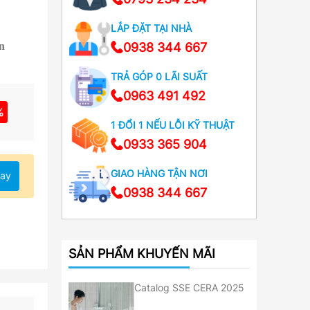
LẮP ĐẶT TẠI NHÀ
0938 344 667
n
TRẢ GÓP 0 LÃI SUẤT
0963 491 492
%
1 ĐỔI 1 NẾU LỖI KỸ THUẬT
0933 365 904
GIAO HÀNG TẬN NƠI
ay
0938 344 667
SẢN PHẨM KHUYẾN MÃI
Catalog SSE CERA 2025