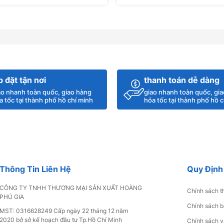
Thêm Vào Giỏ Hàng
Thêm Vào Giỏ Hàng
p đặt tận nơi
thanh toán dễ dàng
ao nhanh toàn quốc, giao hàng
giao nhanh toàn quốc, gi
a tốc tại thành phố hồ chí minh
hỏa tốc tại thành phố hồ c
Thông Tin Liên Hệ
Quy Định
CÔNG TY TNHH THƯƠNG MẠI SẢN XUẤT HOÀNG
Chính sách t
PHÚ GIA
Chính sách b
MST: 0316628249 Cấp ngày 22 tháng 12 năm
2020 bở sở kế hoạch đầu tư Tp.Hồ Chí Minh
Chính sách 