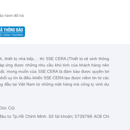
4.500.000đ
ảo hành đổi trả
Bộ Xã Bồn Cầu BXBC 02
220.000đ
Rỗ Góc 6
250.000đ
, thiết bị nhà bếp,... thì SSE CERA (Thiết bị vệ sinh thông
đáp ứng được những nhu cầu khó tính của khách hàng nên
 nhất, mong muốn của
SSE CERA
là đảm bảo được quyền lợi
hối uy tín là điều khiến
SSE CERA
tạo được niềm tin từ các
g đầu tại Việt Nam từ những mặt hàng mà công ty vinh dự
 Đức Củ)
àu tư Tp.Hồ Chính Minh. Số tài khoản; 5739798 ACB Chi