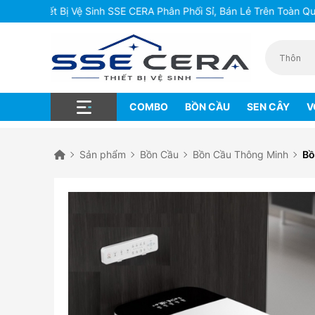
iết Bị Vệ Sinh SSE CERA Phân Phối Sỉ, Bán Lẻ Trên Toàn Quốc
COMBO
BỒN CẦU
SEN CÂY
V
Sản phẩm
Bồn Cầu
Bồn Cầu Thông Minh
Bồ