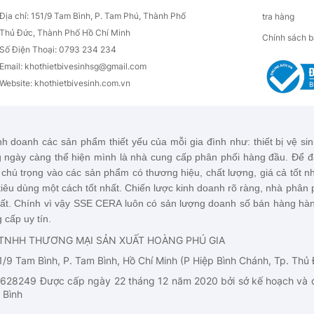
Địa chỉ: 151/9 Tam Bình, P. Tam Phú, Thành Phố
tra hàng
Thủ Đức, Thành Phố Hồ Chí Minh
Chính sách b
Số Điện Thoại: 0793 234 234
Email: khothietbivesinhsg
@gmail.com
Website: khothietbivesinh.com.vn
nh doanh các sản phẩm thiết yếu của mỗi gia đình như: thiết bị vệ sinh
 ngày càng thể hiện mình là nhà cung cấp phân phối hàng đầu. Để 
chú trọng vào các sản phẩm có thương hiệu, chất lượng, giá cả tốt
iêu dùng một cách tốt nhất. Chiến lược kinh doanh rõ ràng, nhà phân p
ất. Chính vì vậy
SSE CERA
luôn có sản lượng doanh số bán hàng hàn
 cấp uy tín.
TNHH THƯƠNG MẠI SẢN XUẤT HOÀNG PHÚ GIA
51/9 Tam Bình, P. Tam Bình, Hồ Chí Minh (P Hiệp Bình Chánh, Tp. Thủ
628249 Được cấp ngày 22 tháng 12 năm 2020 bởi sở kế hoạch và đ
 Bình