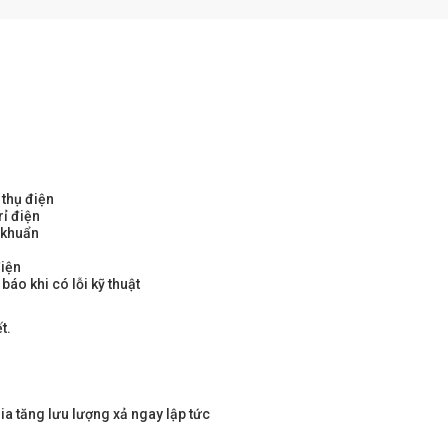
 thụ điện
rỉ điện
 khuẩn
điện
áo khi có lỗi kỹ thuật
t.
a tăng lưu lượng xả ngay lập tức