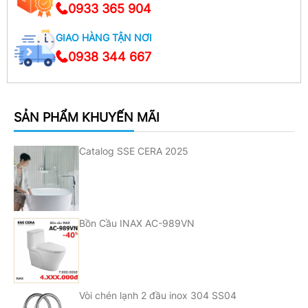
0933 365 904
GIAO HÀNG TẬN NƠI
0938 344 667
SẢN PHẨM KHUYẾN MÃI
Catalog SSE CERA 2025
Bồn Cầu INAX AC-989VN
Vòi chén lạnh 2 đầu inox 304 SS04