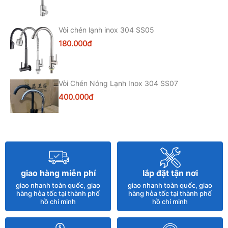
Vòi chén lạnh inox 304 SS05
180.000đ
Vòi Chén Nóng Lạnh Inox 304 SS07
400.000đ
Chậu Rửa Chén Đá 2 Hố 1 Bàn Black (BRC31)
82*45cm
3.500.000đ
giao hàng miễn phí
lắp đặt tận nơi
giao nhanh toàn quốc, giao
giao nhanh toàn quốc, giao
Vòi Chén Rút Nano Có Giá Để Xà Bông SS05
hàng hỏa tốc tại thành phố
hàng hỏa tốc tại thành phố
hồ chí minh
hồ chí minh
500.000đ