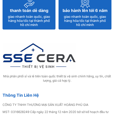
Chậu Lavabo 2 Tầng Rửa Mặt Đá Nhân Tạo
thanh toán dễ dàng
bảo hành lên tới 6 năm
Kèm Gương Đèn LED – BĐ 57X
giao nhanh toàn quốc, giao
giao nhanh toàn quốc, giao
3.300.000đ
hàng hỏa tốc tại thành phố
hàng hỏa tốc tại thành phố
hồ chí minh
hồ chí minh
Vòi Rửa Chén Nóng Lạnh Dây Rút Inox 304
SS11
400.000đ
Bồn Cầu Trứng Trắng SSE-2299
2.900.000đ
Nhà phân phối sỉ và lẻ trên toàn quốc thiết bị vệ sinh chính hãng, uy tín, chất
lượng, giá cả hợp lý.
Tủ Lavabo Nhựa PVC Vân Gỗ Cao Cấp Tủ
Gương Trên 20
Thông Tin Liên Hệ
4.500.000đ
CÔNG TY TNHH THƯƠNG MẠI SẢN XUẤT HOÀNG PHÚ GIA
MST: 0316628249 Cấp ngày 22 tháng 12 năm 2020 bở sở kế hoạch đầu tư