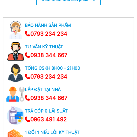
Thêm Vào Giỏ Hàng
Thêm Vào Giỏ Hàng
BẢO HÀNH SẢN PHẨM
0793 234 234
TƯ VẤN KỸ THUẬT
0938 344 667
TỔNG CSKH 8H00 - 21H00
0793 234 234
LẮP ĐẶT TẠI NHÀ
0938 344 667
TRẢ GÓP 0 LÃI SUẤT
0963 491 492
1 ĐỔI 1 NẾU LỖI KỸ THUẬT