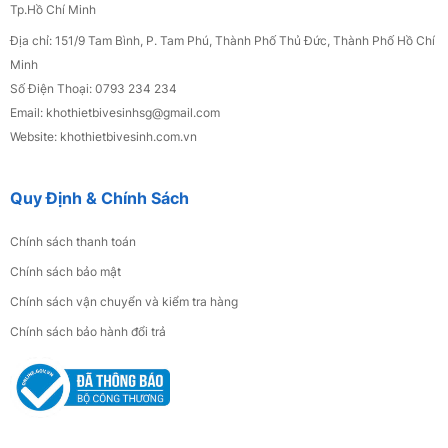
Bồn Cầu Trứng Trắng SSE-2297
Tp.Hồ Chí Minh
2.900.000đ
Địa chỉ: 151/9 Tam Bình, P. Tam Phú, Thành Phố Thủ Đức, Thành Phố Hồ Chí
Minh
Số Điện Thoại: 0793 234 234
Bồn Cầu Trứng Trắng SSE-2298
Email: khothietbivesinhsg
@gmail.com
3.100.000đ
Website: khothietbivesinh.com.vn
Quy Định & Chính Sách
Tủ Lavabo Nhựa PVC Sơn Bóng 3K Cao Cấp
Gương Trên 25
Chính sách thanh toán
4.500.000đ
Chính sách bảo mật
Chính sách vận chuyển và kiểm tra hàng
Bộ Xã Bồn Cầu BXBC 02
Chính sách bảo hành đổi trả
220.000đ
Rỗ Góc 6