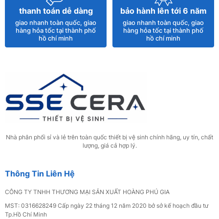
Chậu Lavabo 2 Tầng Rửa Mặt Đá Nhân Tạo
thanh toán dễ dàng
bảo hành lên tới 6 năm
Kèm Gương Đèn LED – BĐ 57X
giao nhanh toàn quốc, giao
giao nhanh toàn quốc, giao
3.300.000đ
hàng hỏa tốc tại thành phố
hàng hỏa tốc tại thành phố
hồ chí minh
hồ chí minh
Vòi Rửa Chén Nóng Lạnh Dây Rút Inox 304
SS11
400.000đ
Bồn Cầu Trứng Trắng SSE-2299
2.900.000đ
Nhà phân phối sỉ và lẻ trên toàn quốc thiết bị vệ sinh chính hãng, uy tín, chất
lượng, giá cả hợp lý.
Tủ Lavabo Nhựa PVC Vân Gỗ Cao Cấp Tủ
Gương Trên 20
Thông Tin Liên Hệ
4.500.000đ
CÔNG TY TNHH THƯƠNG MẠI SẢN XUẤT HOÀNG PHÚ GIA
MST: 0316628249 Cấp ngày 22 tháng 12 năm 2020 bở sở kế hoạch đầu tư
Bồn Cầu Trứng Trắng SSE-2297
Tp.Hồ Chí Minh