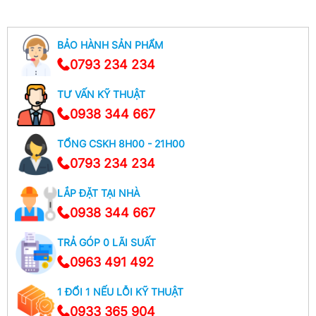
Thêm Vào Giỏ Hàng
Thêm Vào Giỏ Hàng
BẢO HÀNH SẢN PHẨM
0793 234 234
TƯ VẤN KỸ THUẬT
0938 344 667
TỔNG CSKH 8H00 - 21H00
0793 234 234
LẮP ĐẶT TẠI NHÀ
0938 344 667
TRẢ GÓP 0 LÃI SUẤT
0963 491 492
1 ĐỔI 1 NẾU LỖI KỸ THUẬT
0933 365 904