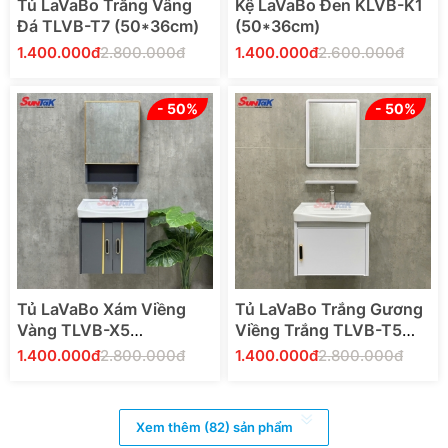
Tủ LaVaBo Trắng Vâng
Kệ LaVaBo Đen KLVB-K1
Đá TLVB-T7 (50*36cm)
(50*36cm)
1.400.000đ
2.800.000đ
1.400.000đ
2.600.000đ
- 50%
- 50%
Thêm Vào Giỏ Hàng
Thêm Vào Giỏ Hàng
Tủ LaVaBo Xám Viềng
Tủ LaVaBo Trắng Gương
Vàng TLVB-X5
Viềng Trắng TLVB-T5
(50*36cm)
(50*36cm)
1.400.000đ
2.800.000đ
1.400.000đ
2.800.000đ
Xem thêm (82) sản phẩm