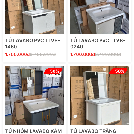
TỦ LAVABO PVC TLVB-
TỦ LAVABO PVC TLVB-
1460
0240
1.700.000đ
3.400.000đ
1.700.000đ
3.400.000đ
- 50%
- 50%
Thêm Vào Giỏ Hàng
Thêm Vào Giỏ Hàng
TỦ NHÔM LAVABO XÁM
TỦ LAVABO TRẮNG