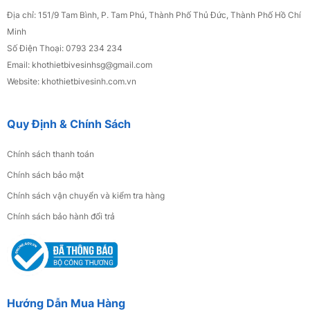
2.900.000đ
Địa chỉ: 151/9 Tam Bình, P. Tam Phú, Thành Phố Thủ Đức, Thành Phố Hồ Chí
Minh
Số Điện Thoại: 0793 234 234
Bồn Cầu Trứng Trắng SSE-2298
Email: khothietbivesinhsg
@gmail.com
3.100.000đ
Website: khothietbivesinh.com.vn
Quy Định & Chính Sách
Tủ Lavabo Nhựa PVC Sơn Bóng 3K Cao Cấp
Gương Trên 25
Chính sách thanh toán
4.500.000đ
Chính sách bảo mật
Chính sách vận chuyển và kiểm tra hàng
Bộ Xã Bồn Cầu BXBC 02
Chính sách bảo hành đổi trả
220.000đ
Rỗ Góc 6
250.000đ
Hướng Dẫn Mua Hàng