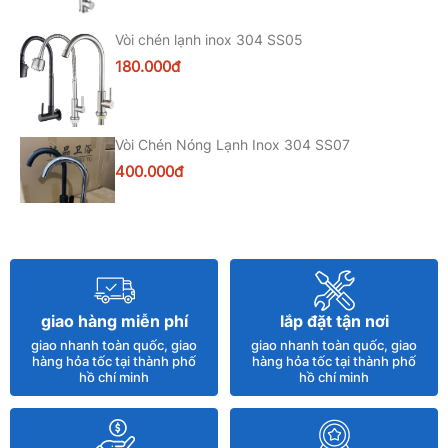
Vòi chén lạnh inox 304 SS05
180.000đ
Vòi Chén Nóng Lạnh Inox 304 SS07
400.000đ
Chậu Rửa Chén Đá 2 Hố 1 Bàn Black (BRC31)
82*45cm
3.500.000đ
giao hàng miễn phí
lắp đặt tận nơi
giao nhanh toàn quốc, giao
giao nhanh toàn quốc, giao
Vòi Chén Rút Nano Có Giá Để Xà Bông SS05
hàng hỏa tốc tại thành phố
hàng hỏa tốc tại thành phố
hồ chí minh
hồ chí minh
500.000đ