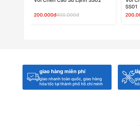
x 304
Vòi Chén Cao Su Lạnh SS02
Vòi C
SS01
200.000đ
400.000đ
200.0
Thêm Vào Giỏ Hàng
giao hàng miễn phí
lắ
giao nhanh toàn quốc, giao hàng
gi
hỏa tốc tại thành phố hồ chí minh
hỏ