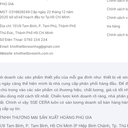
Chính sách t
PHÚ GIA
Chính sách b
MST: 0316628249 Cấp ngày 22 tháng 12 năm
2020 bở sở kế hoạch đầu tư Tp.Hồ Chí Minh
Chính sách 
Địa chỉ: 151/9 Tam Bình, P. Tam Phú, Thành Phố
tra hàng
Thủ Đức, Thành Phố Hồ Chí Minh
Chính sách b
Số Điện Thoại: 0793 234 234
Email: khothietbivesinhsg
@gmail.com
Website: khothietbivesinh.com.vn
nh doanh các sản phẩm thiết yếu của mỗi gia đình như: thiết bị vệ sinh
 ngày càng thể hiện mình là nhà cung cấp phân phối hàng đầu. Để 
chú trọng vào các sản phẩm có thương hiệu, chất lượng, giá cả tốt
iêu dùng một cách tốt nhất. Chiến lược kinh doanh rõ ràng, nhà phân p
ất. Chính vì vậy
SSE CERA
luôn có sản lượng doanh số bán hàng hàn
 cấp uy tín.
TNHH THƯƠNG MẠI SẢN XUẤT HOÀNG PHÚ GIA
51/9 Tam Bình, P. Tam Bình, Hồ Chí Minh (P Hiệp Bình Chánh, Tp. Thủ