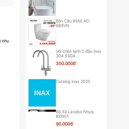
Bồn Cầu INAX AC-
989VN
t nhu
Vòi chén lạnh 2 đầu inox
304 SS04
350.000đ
Catalog inax 2025
Bộ Xả Lavabo Nhựa
BXN01
90.000đ