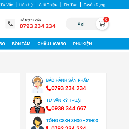
 Tư Vấn
Liên Hệ
Giới Thiệu
Tin Tức
Tuyển Dụng
0
Hỗ trợ tư vấn
0 ₫
0793 234 234
ABO
BỒN TẮM
CHẬU LAVABO
PHỤ KIỆN
BẢO HÀNH SẢN PHẨM
0793 234 234
TƯ VẤN KỸ THUẬT
0938 344 667
TỔNG CSKH 8H00 - 21H00
0793 234 234