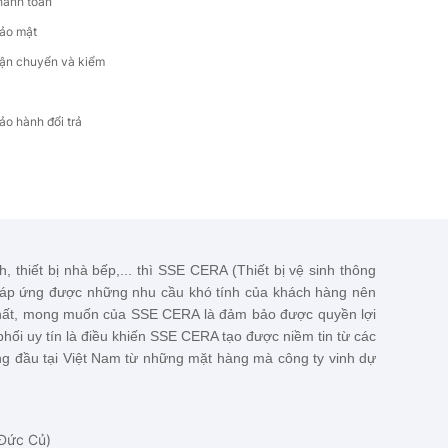
hanh toán
4.500.000đ
ảo mật
vận chuyển và kiểm
Bộ Xã Bồn Cầu BXBC 02
220.000đ
ảo hành đổi trả
Rỗ Góc 6
250.000đ
, thiết bị nhà bếp,... thì SSE CERA (Thiết bị vệ sinh thông
đáp ứng được những nhu cầu khó tính của khách hàng nên
 nhất, mong muốn của
SSE CERA
là đảm bảo được quyền lợi
hối uy tín là điều khiến
SSE CERA
tạo được niềm tin từ các
g đầu tại Việt Nam từ những mặt hàng mà công ty vinh dự
 Đức Củ)