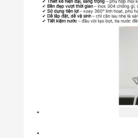
✔
Thiết kế hiện đại, sang trọng
– phù hợp mọi k
✔
Bền đẹp vượt thời gian
– inox 304 chống gỉ, 
✔
Sử dụng tiện lợi
– xoay 360° linh hoạt, phù h
✔
Dễ lắp đặt, dễ vệ sinh
– chỉ cần lau nhẹ là sá
✔
Tiết kiệm nước
– đầu vòi tạo bọt, tia nước đ