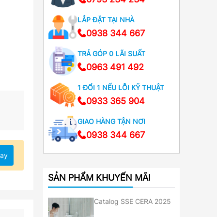
LẮP ĐẶT TẠI NHÀ
0938 344 667
TRẢ GÓP 0 LÃI SUẤT
0963 491 492
1 ĐỔI 1 NẾU LỖI KỸ THUẬT
0933 365 904
GIAO HÀNG TẬN NƠI
0938 344 667
ay
SẢN PHẨM KHUYẾN MÃI
Catalog SSE CERA 2025