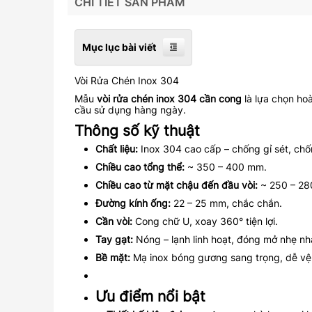
CHI TIẾT SẢN PHẨM
Mục lục bài viết
Vòi Rửa Chén Inox 304
Mẫu
vòi rửa chén inox 304 cần cong
là lựa chọn ho
cầu sử dụng hàng ngày.
Thông số kỹ thuật
Chất liệu:
Inox 304 cao cấp – chống gỉ sét, ch
Chiều cao tổng thể:
~ 350 – 400 mm.
Chiều cao từ mặt chậu đến đầu vòi:
~ 250 – 280
Đường kính ống:
22 – 25 mm, chắc chắn.
Cần vòi:
Cong chữ U, xoay 360° tiện lợi.
Tay gạt:
Nóng – lạnh linh hoạt, đóng mở nhẹ nh
Bề mặt:
Mạ inox bóng gương sang trọng, dễ vệ 
Ưu điểm nổi bật