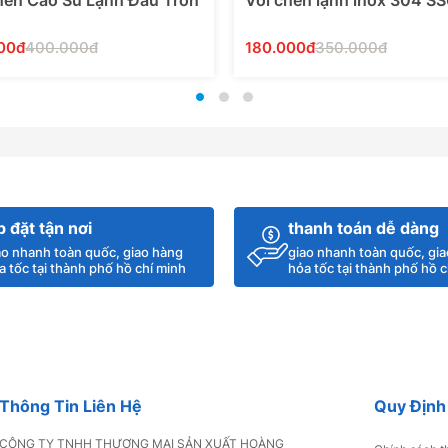
hén Cao Su Lạnh Đầu Tròn
Vòi chén lạnh inox 304 S
00đ
400.000đ
180.000đ
350.000đ
Thêm Vào Giỏ Hàng
Thêm Vào Giỏ Hàng
p đặt tận nơi
thanh toán dễ dàng
ao nhanh toàn quốc, giao hàng
giao nhanh toàn quốc, gi
a tốc tại thành phố hồ chí minh
hỏa tốc tại thành phố hồ c
Thông Tin Liên Hệ
Quy Định
CÔNG TY TNHH THƯƠNG MẠI SẢN XUẤT HOÀNG