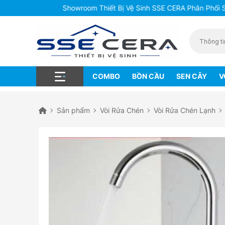
Showroom Thiết Bị Vệ Sinh SSE CERA Phân Phối Sỉ, Bán 
COMBO
BỒN CẦU
SEN CÂY
V
Sản phẩm
Vòi Rửa Chén
Vòi Rửa Chén Lạnh