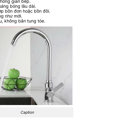
hông gian bếp.
sáng bóng lâu dài.
ợp bồn đơn hoặc bồn đôi.
ng như mới.
ều, không bắn tung tóe.
Caption