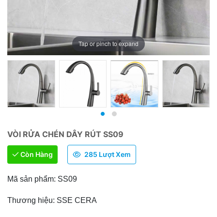
Tap or pinch to expand
VÒI RỬA CHÉN DÂY RÚT SS09
Còn Hàng
285 Lượt Xem
Mã sản phẩm: SS09
Thương hiệu: SSE CERA