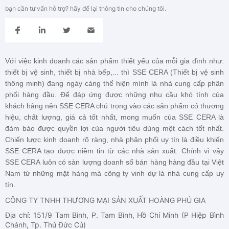
bạn cần tư vấn hỗ trợ? hãy để lại thông tin cho chúng tôi.
Với việc kinh doanh các sản phẩm thiết yếu của mỗi gia đình như:
thiết bị vệ sinh, thiết bị nhà bếp,... thì SSE CERA (Thiết bị vệ sinh
thông minh) đang ngày càng thể hiện mình là nhà cung cấp phân
phối hàng đầu. Để đáp ứng được những nhu cầu khó tính của
khách hàng nên
SSE CERA
chú trọng vào các sản phẩm có thương
hiệu, chất lượng, giá cả tốt nhất, mong muốn của
SSE CERA
là
đảm bảo được quyền lợi của người tiêu dùng một cách tốt nhất.
Chiến lược kinh doanh rõ ràng, nhà phân phối uy tín là điều khiến
SSE CERA
tạo được niềm tin từ các nhà sản xuất. Chính vì vậy
SSE CERA
luôn có sản lượng doanh số bán hàng hàng đầu tại Việt
Nam từ những mặt hàng mà công ty vinh dự là nhà cung cấp uy
tín.
CÔNG TY TNHH THƯƠNG MẠI SẢN XUẤT HOÀNG PHÚ GIA
Địa chỉ: 151/9 Tam Bình, P. Tam Bình, Hồ Chí Minh (P Hiệp Bình
Chánh, Tp. Thủ Đức Củ)