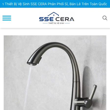
iết Bị Vệ Sinh SSE CERA Phân Phối Sỉ, Bán Lẻ Trên Toàn Quốc