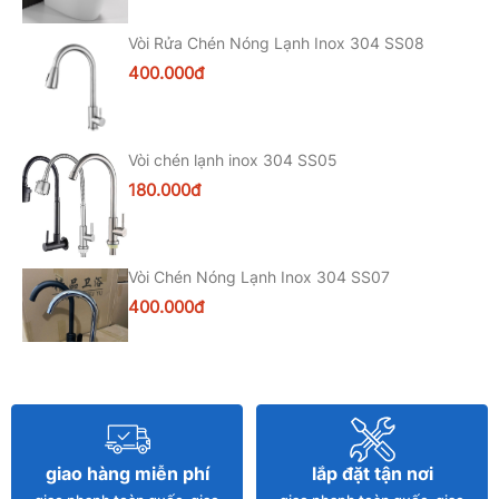
Vòi Rửa Chén Nóng Lạnh Inox 304 SS08
400.000đ
Vòi chén lạnh inox 304 SS05
180.000đ
Vòi Chén Nóng Lạnh Inox 304 SS07
400.000đ
Chậu Rửa Chén Đá 2 Hố 1 Bàn Black (BRC31)
82*45cm
3.500.000đ
giao hàng miễn phí
lắp đặt tận nơi