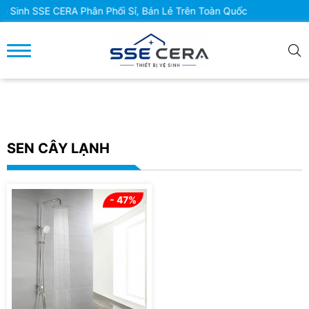
Sinh SSE CERA Phân Phối Sỉ, Bán Lẻ Trên Toàn Quốc
SEN CÂY LẠNH
- 47%