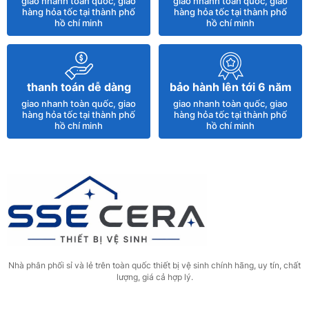
giao nhanh toàn quốc, giao
giao nhanh toàn quốc, giao
Vòi Chén Rút Nano Có Giá Để Xà Bông SS05
hàng hỏa tốc tại thành phố
hàng hỏa tốc tại thành phố
hồ chí minh
hồ chí minh
500.000đ
Chậu Lavabo 2 Tầng Rửa Mặt Đá Nhân Tạo
thanh toán dễ dàng
bảo hành lên tới 6 năm
Kèm Gương Đèn LED – BĐ 57X
giao nhanh toàn quốc, giao
giao nhanh toàn quốc, giao
3.300.000đ
hàng hỏa tốc tại thành phố
hàng hỏa tốc tại thành phố
hồ chí minh
hồ chí minh
Vòi Rửa Chén Nóng Lạnh Dây Rút Inox 304
SS11
400.000đ
Bồn Cầu Trứng Trắng SSE-2299
2.900.000đ
Nhà phân phối sỉ và lẻ trên toàn quốc thiết bị vệ sinh chính hãng, uy tín, chất
lượng, giá cả hợp lý.
Tủ Lavabo Nhựa PVC Vân Gỗ Cao Cấp Tủ
Gương Trên 20