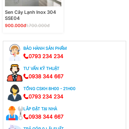
Sen Cây Lạnh Inox 304
SSE04
900.000đ
1.700.000đ
BẢO HÀNH SẢN PHẨM
0793 234 234
Thêm Vào Giỏ Hàng
TƯ VẤN KỸ THUẬT
0938 344 667
TỔNG CSKH 8H00 - 21H00
0793 234 234
LẮP ĐẶT TẠI NHÀ
0938 344 667
TRẢ GÓP 0 LÃI SUẤT