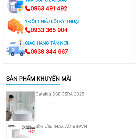
0963 491 492
1 ĐỔI 1 NẾU LỖI KỸ THUẬT
0933 365 904
GIAO HÀNG TẬN NƠI
0938 344 667
SẢN PHẨM KHUYẾN MÃI
Catalog SSE CERA 2025
Bồn Cầu INAX AC-989VN