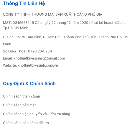
Thông Tin Liên Hệ
4.500.000đ
CÔNG TY TNHH THƯƠNG MẠI SẢN XUẤT HOÀNG PHÚ GIA
MST: 0316628249 Cấp ngày 22 tháng 12 năm 2020 bở sở kế hoạch đầu tư
Bồn Cầu Trứng Trắng SSE-2297
Tp.Hồ Chí Minh
2.900.000đ
Địa chỉ: 151/9 Tam Bình, P. Tam Phú, Thành Phố Thủ Đức, Thành Phố Hồ Chí
Minh
Số Điện Thoại: 0793 234 234
Bồn Cầu Trứng Trắng SSE-2298
Email: khothietbivesinhsg
@gmail.com
3.100.000đ
Website: khothietbivesinh.com.vn
Quy Định & Chính Sách
Tủ Lavabo Nhựa PVC Sơn Bóng 3K Cao Cấp
Gương Trên 25
Chính sách thanh toán
4.500.000đ
Chính sách bảo mật
Chính sách vận chuyển và kiểm tra hàng
Bộ Xã Bồn Cầu BXBC 02
Chính sách bảo hành đổi trả
220.000đ