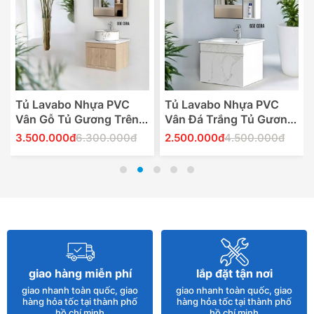
Tủ Lavabo Nhựa PVC
Tủ Lavabo Nhựa PVC
Vân Gỗ Tủ Gương Trên
Vân Đá Trắng Tủ Gương
21
Trên 18
3.500.000đ
6.300.000đ
2.500.000đ
4.500.000đ
Thêm Vào Giỏ Hàng
Thêm Vào Giỏ Hàng
giao hàng miễn phí
lắp đặt tận nơi
giao nhanh toàn quốc, giao
giao nhanh toàn quốc, giao
hàng hỏa tốc tại thành phố
hàng hỏa tốc tại thành phố
hồ chí minh
hồ chí minh